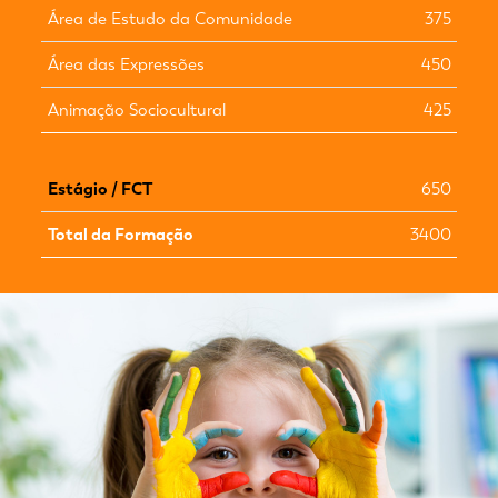
Área de Estudo da Comunidade
375
Área das Expressões
450
Animação Sociocultural
425
Estágio / FCT
650
Total da Formação
3400