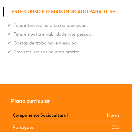
ESTE CURSO É O MAIS INDICADO PARA TI, SE:
✔ Tens interesse na área da animação;
✔ Tens empatia e habilidade interpessoal;
✔ Gostas de trabalhar em equipa;
✔ Procuras um ensino mais prático.
Plano curricular
Componente Sociocultural
Horas
Português
320