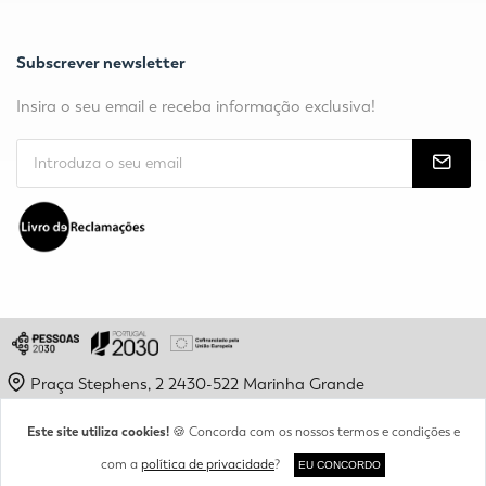
Subscrever newsletter
Insira o seu email e receba informação exclusiva!
Praça Stephens, 2 2430-522 Marinha Grande
geral@epamg.pt
Este site utiliza cookies!
🍪 Concorda com os nossos termos e condições e
(+351) 244 560 193
com a
política de privacidade
?
EU CONCORDO