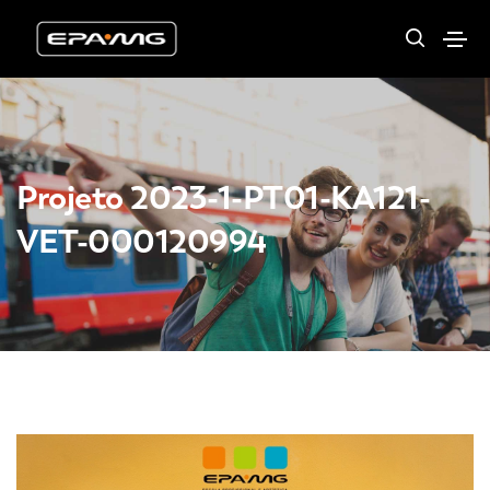
Projeto 2023-1-PT01-KA121-
VET-000120994