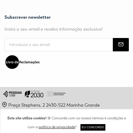
Subscrever newsletter
Insira o seu email e receba informação exclusiva!
Praça Stephens, 2 2430-522 Marinha Grande
geral@epamg.pt
Este site utiliza cookies!
🍪 Concorda com os nossos termos e condições e
(+351) 244 560 193
com a
política de privacidade
?
EU CONCORDO