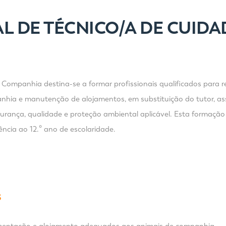
L DE TÉCNICO/A DE CUIDA
Companhia destina-se a formar profissionais qualificados para re
anhia e manutenção de alojamentos, em substituição do tutor, as
rança, qualidade e proteção ambiental aplicável. Esta formação
ncia ao 12.º ano de escolaridade.
S
alimentação e alojamento adequados aos animais de companhia.