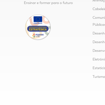
Animaç
Ensinar e formar para o futuro
Cabelei
Comunic
Pública
Desenho
Desenho
Desenvo
Eletrón
Estetici
Turism