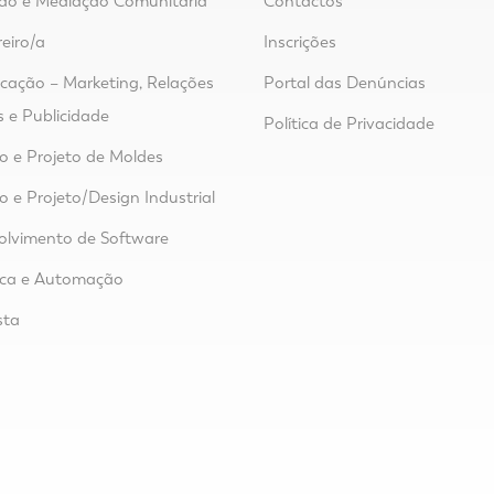
ão e Mediação Comunitária
Contactos
reiro/a
Inscrições
ação – Marketing, Relações
Portal das Denúncias
s e Publicidade
Política de Privacidade
 e Projeto de Moldes
 e Projeto/Design Industrial
lvimento de Software
ica e Automação
sta
o