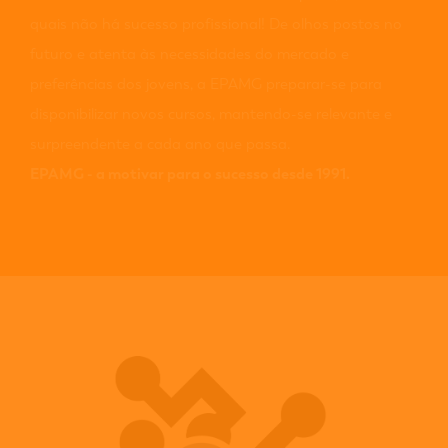
quais não há sucesso profissional! De olhos postos no
futuro e atenta às necessidades do mercado e
preferências dos jovens, a EPAMG preparar-se para
disponibilizar novos cursos, mantendo-se relevante e
surpreendente a cada ano que passa.
EPAMG - a motivar para o sucesso desde 1991.