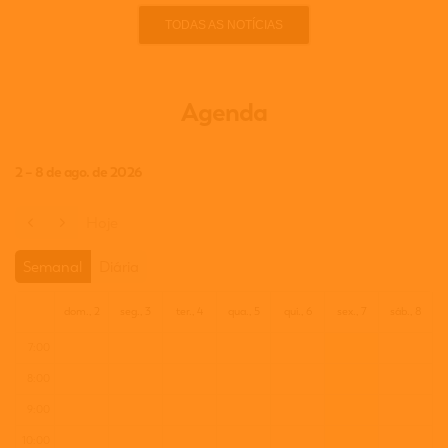
TODAS AS NOTÍCIAS
Agenda
2 – 8 de ago. de 2026
Hoje
Semanal
Diária
dom., 2
seg., 3
ter., 4
qua., 5
qui., 6
sex., 7
sáb., 8
7:00
8:00
9:00
10:00