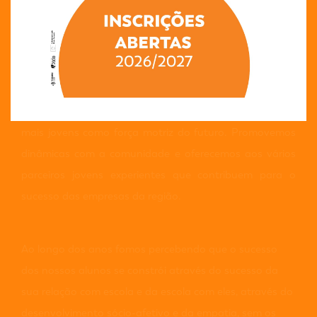
naqueles que não venceu, a EPAMG fez questão de
deixar a sua marca. Isto porque na aprendizagem nem
sempre é a vitória que mais conta, mas sim o percurso
para tentar chegar até ela! Somos, desde sempre, uma
escola que aposta no empreendedorismo, que se
associa à sustentabilidade ambiental e que acredita nos
mais jovens como força motriz do futuro. Promovemos
dinâmicas com a comunidade e oferecemos aos vários
parceiros jovens experientes que contribuem para o
sucesso das empresas da região.
Ao longo dos anos fomos percebendo que o sucesso
dos nossos alunos se constrói através do sucesso da
sua relação com escola e da escola com eles, através do
desenvolvimento sócio-afetivo e da empatia, sem os