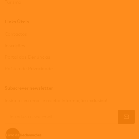
Turismo
Links Úteis
Contactos
Inscrições
Portal das Denúncias
Política de Privacidade
Subscrever newsletter
Insira o seu email e receba informação exclusiva!