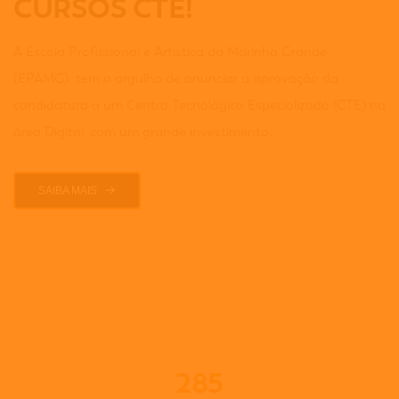
CURSOS CTE!
A Escola Profissional e Artística da Marinha Grande
(EPAMG) tem o orgulho de anunciar a aprovação da
candidatura a um Centro Tecnológico Especializado (CTE) na
área Digital, com um grande investimento.
SAIBA MAIS
285